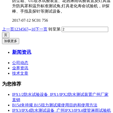
防尘箱、UL喷水试验装置、花洒淋雨试验装置及灯具温
升防风罩和温升标准测试角,灯具老化寿命试验机，IP探
棒、手指及探针等测试设备。
2017-07-12
SC01
756
...
上一页
1
2
3
4
5
6
7
10
下一页
转至第
加载更多
新闻资讯
公司动态
业界资讯
技术文章
为您推荐
IPX1/2防水试验设备_IPX1/IPX2防水测试装置广州厂家
直销
B15d夹持规 B15扭力测试规使用目的和使用方法
IPX3/IPX4防水测试设备_广州IPX3/IPX4摆管淋雨试验机