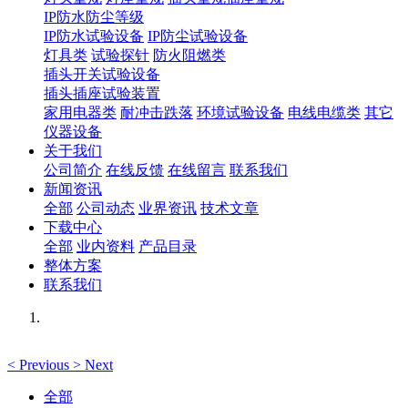
IP防水防尘等级
IP防水试验设备
IP防尘试验设备
灯具类
试验探针
防火阻燃类
插头开关试验设备
插头插座试验装置
家用电器类
耐冲击跌落
环境试验设备
电线电缆类
其它
仪器设备
关于我们
公司简介
在线反馈
在线留言
联系我们
新闻资讯
全部
公司动态
业界资讯
技术文章
下载中心
全部
业内资料
产品目录
整体方案
联系我们
<
Previous
>
Next
全部