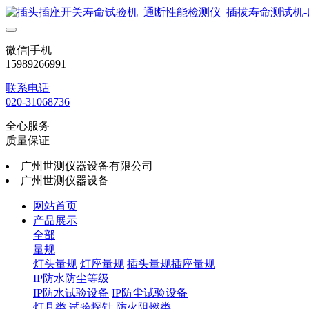
微信|手机
15989266991
联系电话
020-31068736
全心服务
质量保证
广州世测仪器设备有限公司
广州世测仪器设备
网站首页
产品展示
全部
量规
灯头量规
灯座量规
插头量规插座量规
IP防水防尘等级
IP防水试验设备
IP防尘试验设备
灯具类
试验探针
防火阻燃类