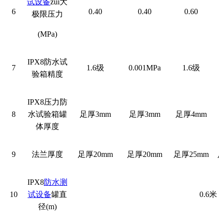
试设备
zui大
6
0.40
0.40
0.60
极限压力
(MPa)
IPX8
防水试
7
1.6
级
0.001MPa
1.6
级
验箱精度
IPX8
压力防
8
水试验箱罐
足厚
3mm
足厚
3mm
足厚
4mm
体厚度
9
法兰厚度
足厚
20mm
足厚
20mm
足厚
25mm
IPX8
防水测
10
试设备
罐直
0.6
米
径
(m)