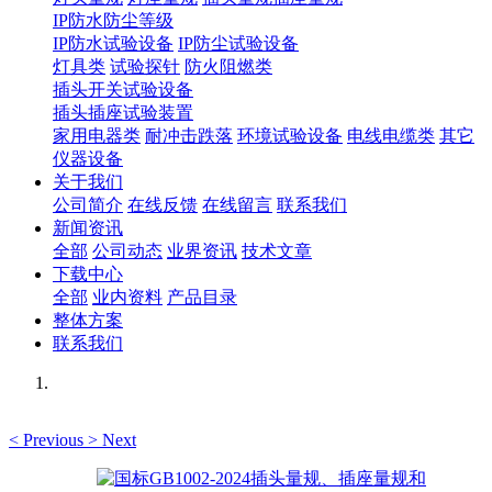
IP防水防尘等级
IP防水试验设备
IP防尘试验设备
灯具类
试验探针
防火阻燃类
插头开关试验设备
插头插座试验装置
家用电器类
耐冲击跌落
环境试验设备
电线电缆类
其它
仪器设备
关于我们
公司简介
在线反馈
在线留言
联系我们
新闻资讯
全部
公司动态
业界资讯
技术文章
下载中心
全部
业内资料
产品目录
整体方案
联系我们
<
Previous
>
Next