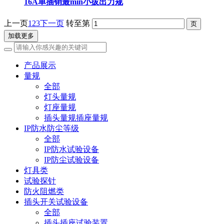
16A单插销最min小拔出力规
上一页
1
2
3
下一页
转至第
加载更多
产品展示
量规
全部
灯头量规
灯座量规
插头量规插座量规
IP防水防尘等级
全部
IP防水试验设备
IP防尘试验设备
灯具类
试验探针
防火阻燃类
插头开关试验设备
全部
插头插座试验装置