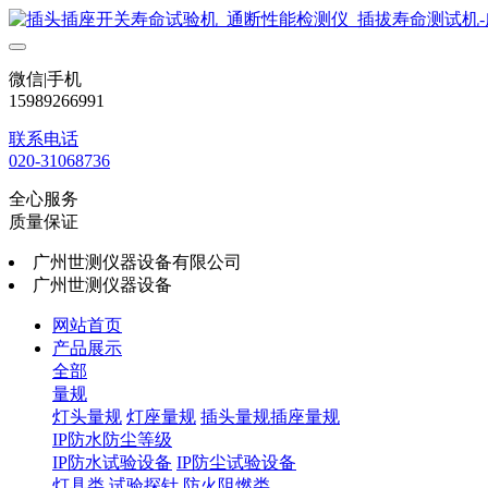
微信|手机
15989266991
联系电话
020-31068736
全心服务
质量保证
广州世测仪器设备有限公司
广州世测仪器设备
网站首页
产品展示
全部
量规
灯头量规
灯座量规
插头量规插座量规
IP防水防尘等级
IP防水试验设备
IP防尘试验设备
灯具类
试验探针
防火阻燃类