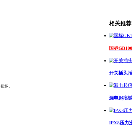
相关推荐
国标GB100
开关插头
的损坏。
漏电起痕
。
IPX8压