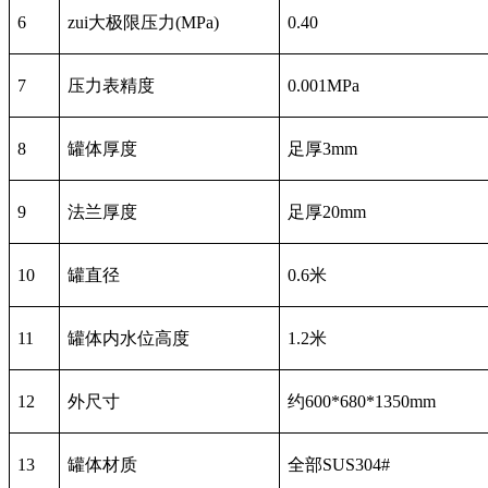
6
zui大极限压力
(MPa)
0.40
7
压力表精度
0.001MPa
8
罐体厚度
足厚
3mm
9
法兰厚度
足厚
20mm
10
罐直径
0.
6
米
11
罐体内水位高度
1.2
米
12
外尺寸
约
600*680*1350mm
13
罐体材质
全部
SUS304#