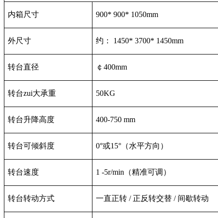
内箱尺寸
9
00*
9
00* 1
0
50mm
外尺寸
约： 1450* 3700* 1
4
50mm
转台直径
￠400mm
转台zui大承重
50KG
转台升降高度
400-750 mm
转台可倾斜度
0°或15°（水平方向）
转台速度
1 -5r/min（精准可调）
转台转动方式
一直正转 / 正反转交替 / 间歇转动