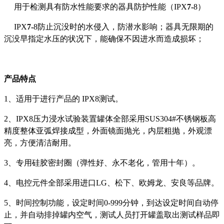
用于检测具有防水性能要求的器具防护性能（IPX
7-
8）
IPX
7-
8防止沉没时的水侵入，防潜水影响；器具无限期的
沉没早指定水压的状况下，能确保不因进水而造成损坏；
产品特点
1、
适用于进行产品的 IPX8测试。
2、
IPX8压力浸水试验装置罐体全部采用SUS304#不锈钢板高
精度整体亚弧焊接成型，外面镜面抛光，内层粗抛，外观漂
亮，方便清洁耐用。
3、
专用硅胶密封圈（弹性好、永不老化，管用十年）。
4、
电控元件全部采用进口LG、松下、欧姆龙、安良等品牌。
5、
时间控制功能，设定时间0-999分钟，到达设定时间自动停
止，并自动排掉罐内空气，测试人员打开罐盖取出测试样品即