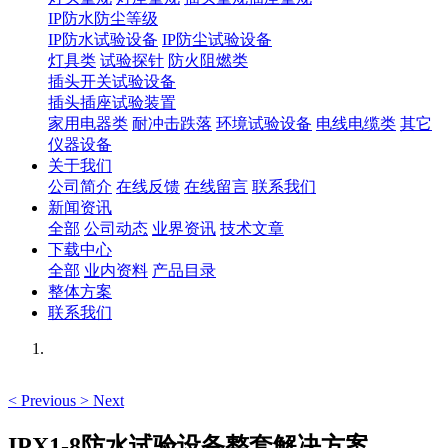
IP防水防尘等级
IP防水试验设备
IP防尘试验设备
灯具类
试验探针
防火阻燃类
插头开关试验设备
插头插座试验装置
家用电器类
耐冲击跌落
环境试验设备
电线电缆类
其它
仪器设备
关于我们
公司简介
在线反馈
在线留言
联系我们
新闻资讯
全部
公司动态
业界资讯
技术文章
下载中心
全部
业内资料
产品目录
整体方案
联系我们
<
Previous
>
Next
IPX1-8防水试验设备整套解决方案