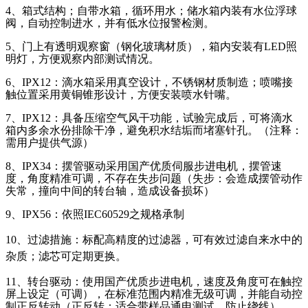
4、箱式结构；自带水箱，循环用水；储水箱内装有水位浮球
阀，自动控制进水，并有低水位报警检测。
5、门上有透明观察窗（钢化玻璃材质），箱内安装有LED照
明灯，方便观察内部测试情况。
6、IPX12：滴水箱采用真空设计，不锈钢材质制造；喷嘴接
触位置采用黄铜锥形设计，方便安装喷水针嘴。
7、IPX12：具备压缩空气风干功能，试验完成后，可将滴水
箱内多余水份排除干净，避免积水结垢而堵塞针孔。（注释：
需用户提供气源）
8、IPX34：摆管驱动采用国产优质伺服步进电机，摆管速
度，角度精准可调，不存在失步问题（失步：会造成摆管动作
失常，撞向中间的转台轴，造成设备损坏）
9、IPX56：依照IEC60529之规格承制
10、过滤措施：标配高精度的过滤器，可有效过滤自来水中的
杂质；滤芯可定期更换。
11、转台驱动：使用国产优质步进电机，速度及角度可在触控
屏上设定（可调），在标准范围内精准无级可调，并能自动控
制正反转动（正反转：适合带样品通电测试，防止绕线）。