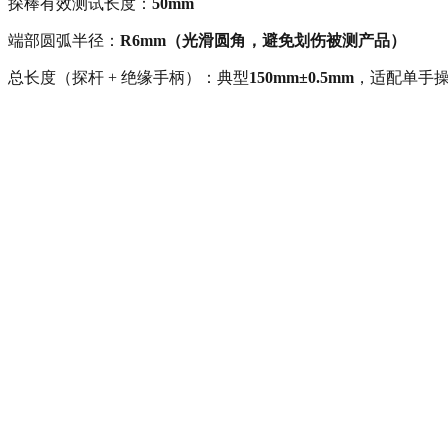
探棒有效测试长度：
50mm
端部圆弧半径：
R6mm（光滑圆角，避免划伤被测产品）
总长度（探杆 + 绝缘手柄）：典型
150mm±0.5mm
，适配单手