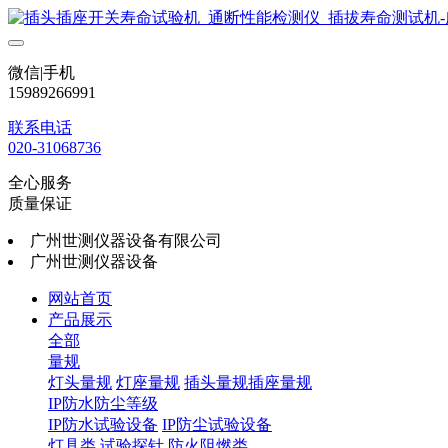
微信|手机
15989266991
联系电话
020-31068736
全心服务
质量保证
广州世测仪器设备有限公司
广州世测仪器设备
网站首页
产品展示
全部
量规
灯头量规
灯座量规
插头量规插座量规
IP防水防尘等级
IP防水试验设备
IP防尘试验设备
灯具类
试验探针
防火阻燃类